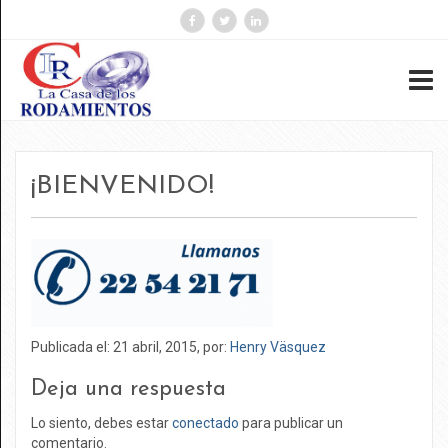
Buscar:
¡BIENVENIDO!
¡BIENVENIDO!
abril 2015
Sin categoría
Publicada el: 21 abril, 2015, por:
Henry Väsquez
Acceder
Deja una respuesta
Feed de entradas
Lo siento, debes estar
conectado
para publicar un
Feed de comentarios
comentario.